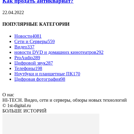
Как продать антиквариат?
22.04.2022
ПОПУЛЯРНЫЕ КАТЕГОРИИ
Новости
4081
Сети и Серверы
559
Видео
337
новости DVD и домашних кинотеатров
292
ProAudio
289
Цифровой звук
287
Телефоны
198
Ноутбуки и планшетные ПК
170
Цифровая фотография
98
О нас
HI-TECH. Видео, сети и серверы, обзоры новых технологий
© 1st-digital.ru
БОЛЬШЕ ИСТОРИЙ