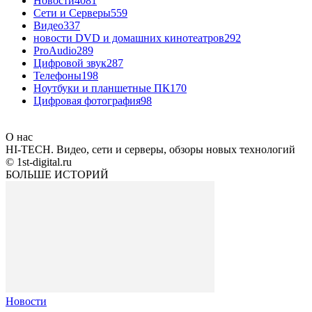
Новости
4081
Сети и Серверы
559
Видео
337
новости DVD и домашних кинотеатров
292
ProAudio
289
Цифровой звук
287
Телефоны
198
Ноутбуки и планшетные ПК
170
Цифровая фотография
98
О нас
HI-TECH. Видео, сети и серверы, обзоры новых технологий
© 1st-digital.ru
БОЛЬШЕ ИСТОРИЙ
Новости