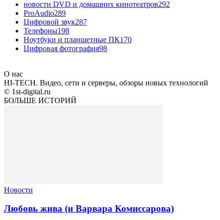
новости DVD и домашних кинотеатров
292
ProAudio
289
Цифровой звук
287
Телефоны
198
Ноутбуки и планшетные ПК
170
Цифровая фотография
98
О нас
HI-TECH. Видео, сети и серверы, обзоры новых технологий
© 1st-digital.ru
БОЛЬШЕ ИСТОРИЙ
Новости
Любовь жива (и Варвара Комиссарова)