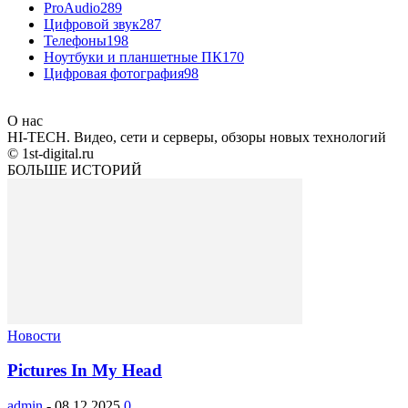
ProAudio
289
Цифровой звук
287
Телефоны
198
Ноутбуки и планшетные ПК
170
Цифровая фотография
98
О нас
HI-TECH. Видео, сети и серверы, обзоры новых технологий
© 1st-digital.ru
БОЛЬШЕ ИСТОРИЙ
Новости
Pictures In My Head
admin
-
08.12.2025
0