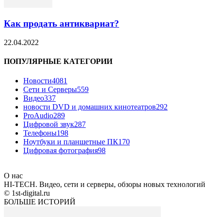
Как продать антиквариат?
22.04.2022
ПОПУЛЯРНЫЕ КАТЕГОРИИ
Новости
4081
Сети и Серверы
559
Видео
337
новости DVD и домашних кинотеатров
292
ProAudio
289
Цифровой звук
287
Телефоны
198
Ноутбуки и планшетные ПК
170
Цифровая фотография
98
О нас
HI-TECH. Видео, сети и серверы, обзоры новых технологий
© 1st-digital.ru
БОЛЬШЕ ИСТОРИЙ