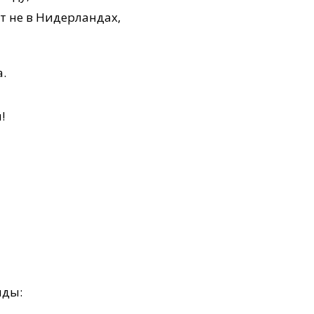
ёт не в Нидерландах,
а.
!
иды: