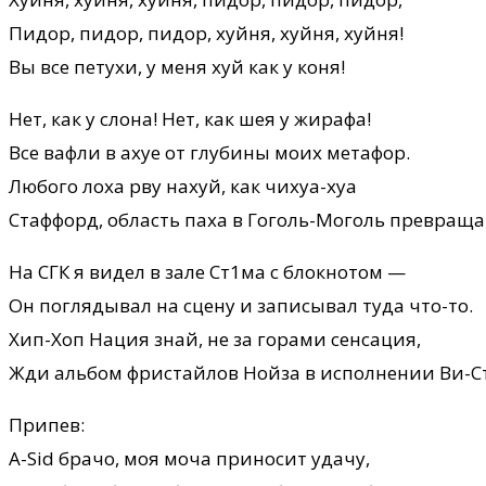
Пидор, пидор, пидор, хуйня, хуйня, хуйня!
Вы все петухи, у меня хуй как у коня!
Нет, как у слона! Нет, как шея у жирафа!
Все вафли в ахуе от глубины моих метафор.
Любого лоха рву нахуй, как чихуа-хуа
Стаффорд, область паха в Гоголь-Моголь превращ
На СГК я видел в зале Ст1ма с блокнотом —
Он поглядывал на сцену и записывал туда что-то.
Хип-Хоп Нация знай, не за горами сенсация,
Жди альбом фристайлов Нойза в исполнении Ви-С
Припев:
A-Sid брачо, моя моча приносит удачу,