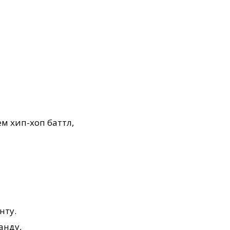
м хип-хоп баттл,
нту.
анду,