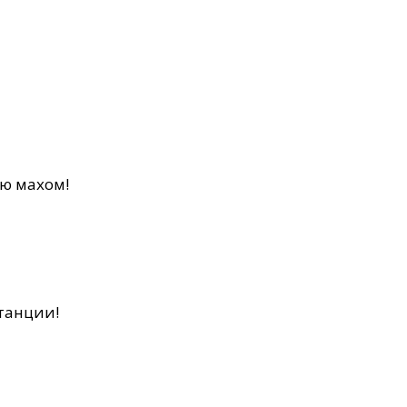
аю махом!
танции!