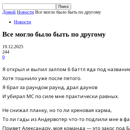
Домой
Новости
Все могло было быть по другому
Новости
Все могло было быть по другому
19.12.2025
244
0
Я открыл и выпил залпом 6 баттл яда под название
Хотя тошнило уже после пятого.
Я брал за раундом раунд, драл даунов
И убирал MC по силе мне практически равных.
Не снижал планку, но то ли хреновая карма,
То ли гады из Андервотер что-то подлили мне в фа
Привет Александру, моя команда — это закос под Б