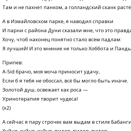
Там и не пахнет панком, а голландский сканк раст
А в Измайловском парке, я наводил справки
И парни с района Дуни сказали мне, что это правд
Хочу, чтоб наконец понятно стало всем падлам:
Я лучший! И это мнение не только Хоббота и Панды
Припев:
A-Sid брачо, моя моча приносит удачу,
Если б я тебя не обоссал, всё бы могло быть иначе.
Золотой душ, освежает как роса —
Уринотерапия творит чудеса!
(х2)
А сейчас я пару строчек вам выдам в стиле Бабанг
Хуйня, хуйня, хуйня, пидор, пидор, пидор,