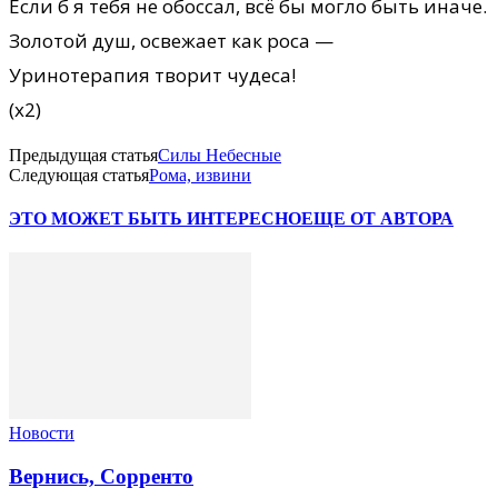
Если б я тебя не обоссал, всё бы могло быть иначе.
Золотой душ, освежает как роса —
Уринотерапия творит чудеса!
(х2)
Предыдущая статья
Силы Небесные
Следующая статья
Рома, извини
ЭТО МОЖЕТ БЫТЬ ИНТЕРЕСНО
ЕЩЕ ОТ АВТОРА
Новости
Вернись, Сорренто