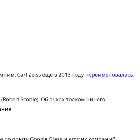
ним, Carl Zeiss ещё в 2013 году
переименовалась
Robert Scoble). Об очках толком ничего
ание.
 по опыту Google Glass и других компаний,