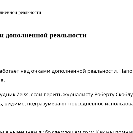
олненной реальности
ами дополненной реальности
работает над очками дополненной реальности. Напом
я.
дник Zeiss, если верить журналисту Роберту Скоблу (
есть, видимо, подразумевают повседневное использов
ны в нынешнем либо следующем году. Как мы помним