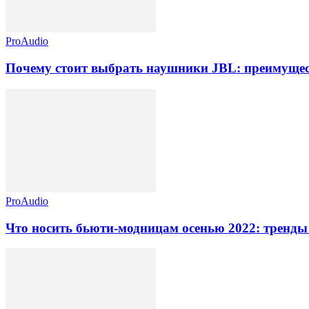
ProAudio
Почему стоит выбрать наушники JBL: преимущес
ProAudio
Что носить бьюти-модницам осенью 2022: тренды 