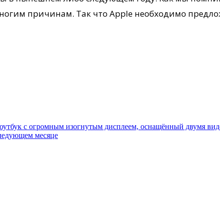
ногим причинам. Так что Apple необходимо предло
 ноутбук с огромным изогнутым дисплеем, оснащённый двумя ви
следующем месяце