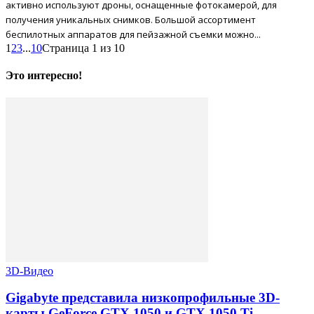
активно используют дроны, оснащенные фотокамерой, для
получения уникальных снимков. Большой ассортимент
беспилотных аппаратов для пейзажной съемки можно...
1
2
3
...
10
Страница 1 из 10
Это интересно!
3D-Видео
Gigabyte представила низкопрофильные 3D-
карты GeForce GTX 1050 и GTX 1050 Ti