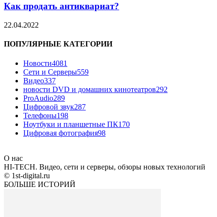
Как продать антиквариат?
22.04.2022
ПОПУЛЯРНЫЕ КАТЕГОРИИ
Новости
4081
Сети и Серверы
559
Видео
337
новости DVD и домашних кинотеатров
292
ProAudio
289
Цифровой звук
287
Телефоны
198
Ноутбуки и планшетные ПК
170
Цифровая фотография
98
О нас
HI-TECH. Видео, сети и серверы, обзоры новых технологий
© 1st-digital.ru
БОЛЬШЕ ИСТОРИЙ