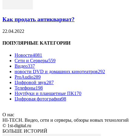
Как продать антиквариат?
22.04.2022
ПОПУЛЯРНЫЕ КАТЕГОРИИ
Новости
4081
Сети и Серверы
559
Видео
337
новости DVD и домашних кинотеатров
292
ProAudio
289
Цифровой звук
287
Телефоны
198
Ноутбуки и планшетные ПК
170
Цифровая фотография
98
О нас
HI-TECH. Видео, сети и серверы, обзоры новых технологий
© 1st-digital.ru
БОЛЬШЕ ИСТОРИЙ