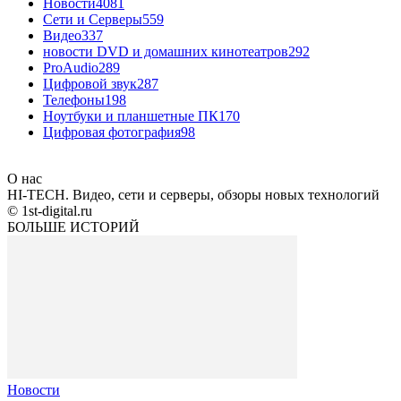
Новости
4081
Сети и Серверы
559
Видео
337
новости DVD и домашних кинотеатров
292
ProAudio
289
Цифровой звук
287
Телефоны
198
Ноутбуки и планшетные ПК
170
Цифровая фотография
98
О нас
HI-TECH. Видео, сети и серверы, обзоры новых технологий
© 1st-digital.ru
БОЛЬШЕ ИСТОРИЙ
Новости