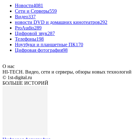
Новости
4081
Сети и Серверы
559
Видео
337
новости DVD и домашних кинотеатров
292
ProAudio
289
Цифровой звук
287
Телефоны
198
Ноутбуки и планшетные ПК
170
Цифровая фотография
98
О нас
HI-TECH. Видео, сети и серверы, обзоры новых технологий
© 1st-digital.ru
БОЛЬШЕ ИСТОРИЙ