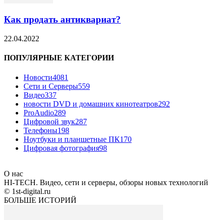
Как продать антиквариат?
22.04.2022
ПОПУЛЯРНЫЕ КАТЕГОРИИ
Новости
4081
Сети и Серверы
559
Видео
337
новости DVD и домашних кинотеатров
292
ProAudio
289
Цифровой звук
287
Телефоны
198
Ноутбуки и планшетные ПК
170
Цифровая фотография
98
О нас
HI-TECH. Видео, сети и серверы, обзоры новых технологий
© 1st-digital.ru
БОЛЬШЕ ИСТОРИЙ